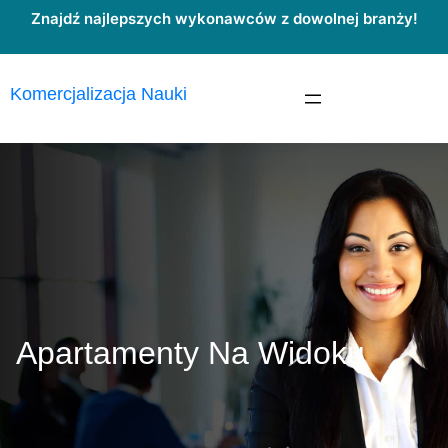
Przejdź
Znajdź najlepszych wykonawców z dowolnej branży!
do
treści
Komercjalizacja Nauki
Apartamenty Na Widoku