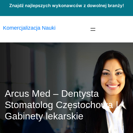
Przejdź
Znajdź najlepszych wykonawców z dowolnej branży!
do
treści
Komercjalizacja Nauki
Arcus Med – Dentysta
Stomatolog Częstochowa |
Gabinety lekarskie