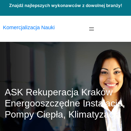
Przejdź
Znajdź najlepszych wykonawców z dowolnej branży!
do
treści
Komercjalizacja Nauki
ASK Rekuperacja Kraków
Energooszczędne Instalacje,
Pompy Ciepła, Klimatyzacja