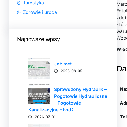
Turystyka
Marz
Foto
Zdrowie i uroda
zdob
któr
waru
Wzbo
Najnowsze wpisy
Więc
Jobimet
Da
2026-08-05
Na
Sprawdzony Hydraulik –
Pogotowie Hydrauliczne
– Pogotowie
Ad
Kanalizacyjne – Łódź
Tel
2026-07-31