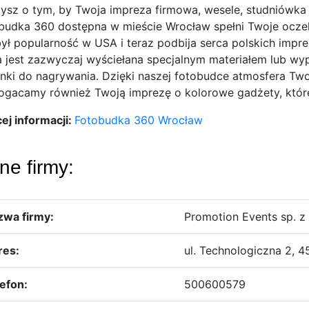
ysz o tym, by Twoja impreza firmowa, wesele, studniówka l
budka 360 dostępna
w mieście Wrocław spełni Twoje oczeki
ył popularność w USA i teraz podbija serca polskich impr
a jest zazwyczaj wyściełana specjalnym materiałem lub w
nki do nagrywania. Dzięki naszej fotobudce atmosfera Two
gacamy również Twoją imprezę o kolorowe gadżety, które 
ej informacji:
Fotobudka 360 Wrocław
ne firmy:
zwa firmy:
Promotion Events sp. z 
res:
ul. Technologiczna 2, 4
efon:
500600579