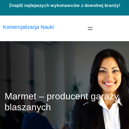
Przejdź
Znajdź najlepszych wykonawców z dowolnej branży!
do
treści
Komercjalizacja Nauki
Marmet – producent garaży
blaszanych