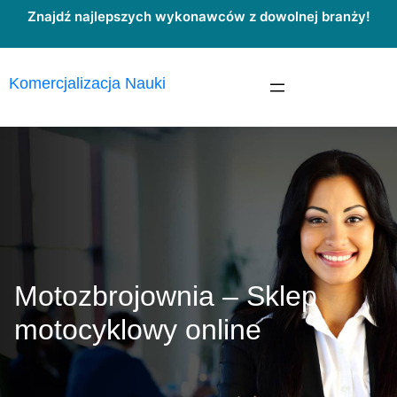
Przejdź
Znajdź najlepszych wykonawców z dowolnej branży!
do
treści
Komercjalizacja Nauki
Motozbrojownia – Sklep
motocyklowy online