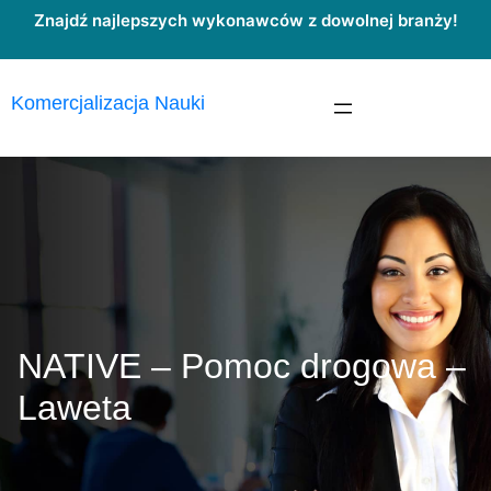
Przejdź
Znajdź najlepszych wykonawców z dowolnej branży!
do
treści
Komercjalizacja Nauki
NATIVE – Pomoc drogowa –
Laweta