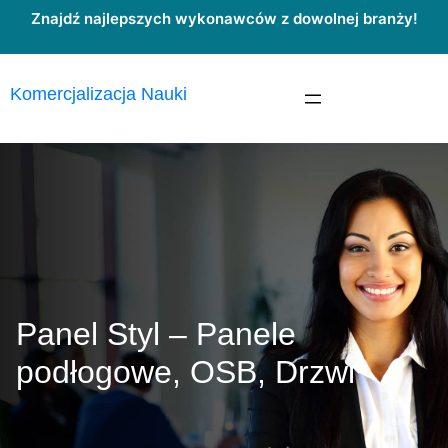
Przejdź
Znajdź najlepszych wykonawców z dowolnej branży!
do
treści
Komercjalizacja Nauki
Panel Styl – Panele
podłogowe, OSB, Drzwi