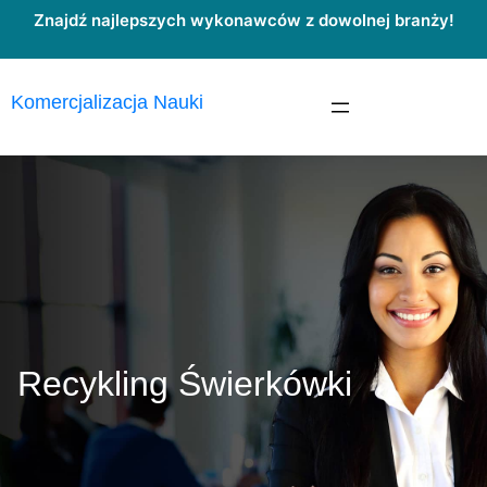
Przejdź
Znajdź najlepszych wykonawców z dowolnej branży!
do
treści
Komercjalizacja Nauki
Recykling Świerkówki