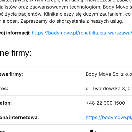
jalistów oraz zaawansowanym technologiom, Body Move sk
ść życia pacjentów. Klinika cieszy się dużym zaufaniem, c
nia ocen. Zapraszamy do skorzystania z naszych usług.
ej informacji:
https://bodymove.pl/rehabilitacja-warszawa
ne firmy:
zwa firmy:
Body Move Sp. z o.o
res:
ul. Twardowska 3, 0
efon:
+48 22 300 1500
ona internetowa:
https://bodymove.pl
go: