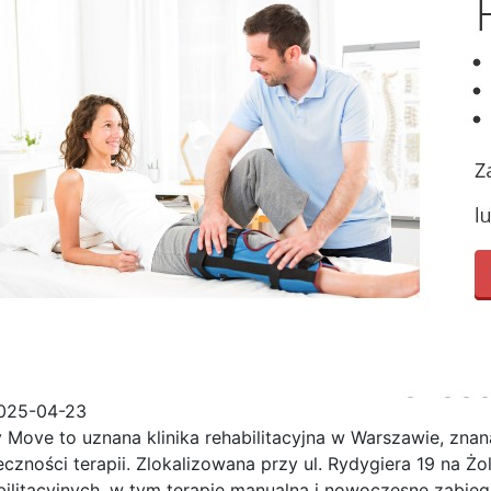
025-04-23
 Move to uznana klinika rehabilitacyjna w Warszawie, znan
eczności terapii. Zlokalizowana przy
ul. Rydygiera 19 na Żol
bilitacyjnych, w tym terapię manualną i nowoczesne zabie