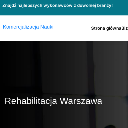
Przejdź
Znajdź najlepszych wykonawców z dowolnej branży!
do
treści
Komercjalizacja Nauki
Strona główna
Biz
Rehabilitacja Warszawa