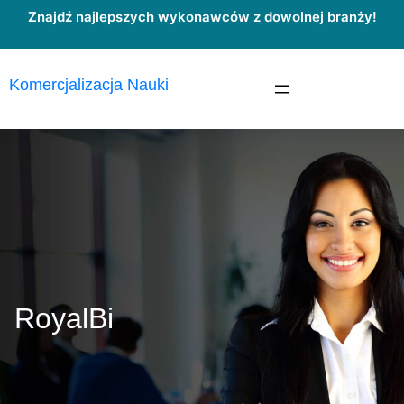
Przejdź
Znajdź najlepszych wykonawców z dowolnej branży!
do
treści
Komercjalizacja Nauki
RoyalBi