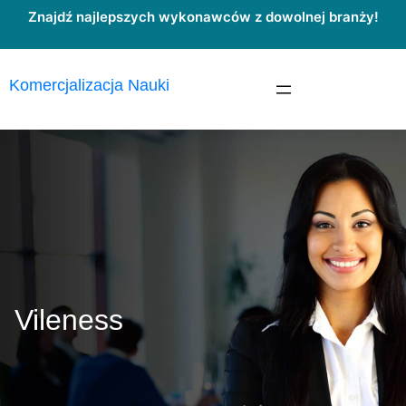
Przejdź
Znajdź najlepszych wykonawców z dowolnej branży!
do
treści
Komercjalizacja Nauki
Vileness