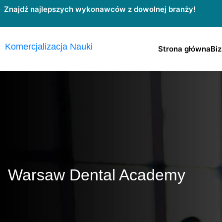
Przejdź
Znajdź najlepszych wykonawców z dowolnej branży!
do
treści
Komercjalizacja Nauki
Strona główna
Biz
Warsaw Dental Academy