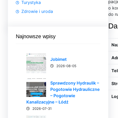
pacj
Turystyka
o ko
Zdrowie i uroda
do n
Da
Najnowsze wpisy
Na
Ad
Jobimet
2026-08-05
Tel
Sprawdzony Hydraulik –
Str
Pogotowie Hydrauliczne
– Pogotowie
Lo
Kanalizacyjne – Łódź
2026-07-31